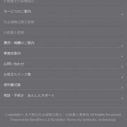
行政書士の業務紹介
サービスのご案内
社会保険労務士業務
行政書士業務
費用・報酬のご案内
事務所案内
お問い合わせ
お役立ちリンク集
便利書式集
相談・手続き あんしんサポート
Copyright ©
木戸和志社会保険労務士・行政書士事務所
All Rights Reserved.
Powered by
WordPress
&
BizVektor Theme
by
Vektor,Inc.
technology.