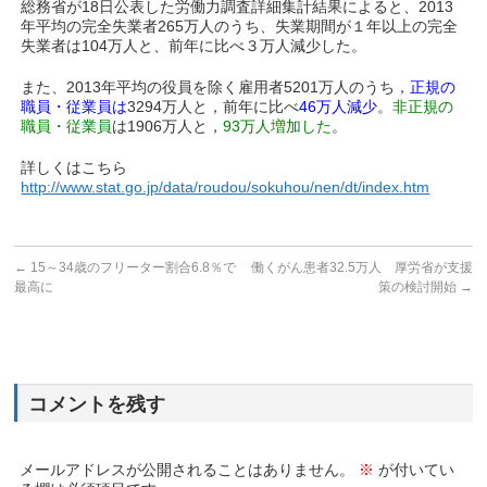
総務省が18日公表した労働力調査詳細集計結果によると、2013
年平均の完全失業者265万人のうち、失業期間が１年以上の完全
失業者は104万人と、前年に比べ３万人減少した。
また、2013年平均の役員を除く雇用者5201万人のうち，
正規の
職員・従業員は
3294万人と，前年に比べ
46万人減少
。
非正規の
職員・従業員
は1906万人と，
93万人増加した
。
詳しくはこちら
http://www.stat.go.jp/data/roudou/sokuhou/nen/dt/index.htm
←
15～34歳のフリーター割合6.8％で
働くがん患者32.5万人 厚労省が支援
最高に
策の検討開始
→
コメントを残す
メールアドレスが公開されることはありません。
※
が付いてい