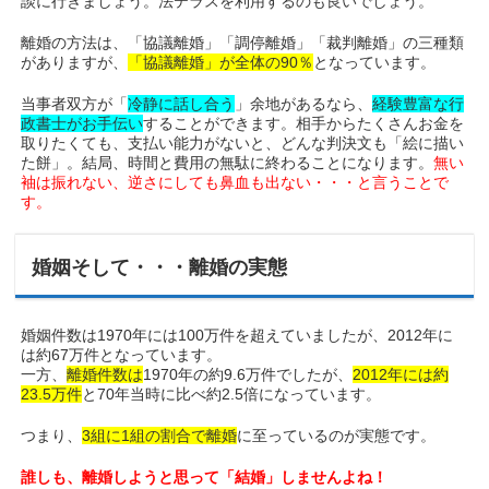
談に行きましょう。法テラスを利用するのも良いでしょう。
離婚の方法は、「協議離婚」「調停離婚」「裁判離婚」の三種類
がありますが
、
「協議離婚」が全体の90％
となっています。
当事者双方が「
冷静に話し合う
」余地があるなら、
経験豊富な行
政書士がお手伝い
することができます。相手からたくさんお金を
取りたくても、支払い能力がないと、どんな判決文も「絵に描い
た餅」。結局、時間と費用の無駄に終わることになります。
無い
袖は振れない、逆さにしても鼻血も出ない・・・と言うことで
す。
婚姻そして・・・離婚の実態
婚姻件数は1970年には100万件を超えていましたが、2012年に
は約67万件となっています。
一方、
離婚件数は
1970年の約9.6万件でしたが、
2012年には約
23.5万件
と70年当時に比べ約2.5倍になっています。
つまり、
3組に1組の割合で離婚
に至っているのが実態です。
誰しも、離婚しようと思って「結婚」しませんよね！