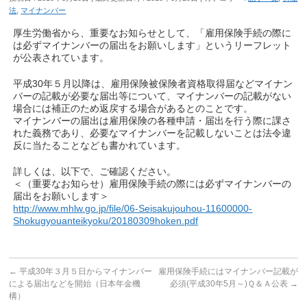
法
,
マイナンバー
厚生労働省から、重要なお知らせとして、「雇用保険手続の際に
は必ずマイナンバーの届出をお願いします」というリーフレット
が公表されています。
平成30年５月以降は、雇用保険被保険者資格取得届などマイナン
バーの記載が必要な届出等について、マイナンバーの記載がない
場合には補正のため返戻する場合があるとのことです。
マイナンバーの届出は雇用保険の各種申請・届出を行う際に課さ
れた義務であり、必要なマイナンバーを記載しないことは法令違
反に当たることなども書かれています。
詳しくは、以下で、ご確認ください。
＜（重要なお知らせ）雇用保険手続の際には必ずマイナンバーの
届出をお願いします＞
http://www.mhlw.go.jp/file/06-Seisakujouhou-11600000-
Shokugyouanteikyoku/20180309hoken.pdf
←
平成30年３月５日からマイナンバー
雇用保険手続にはマイナンバー記載が
による届出などを開始（日本年金機
必須(平成30年5月～)Ｑ＆Ａ公表
→
構）