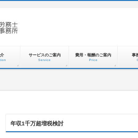
介
サービスのご案内
費用・報酬のご案内
事
tion
Service
Price
年収1千万超増税検討