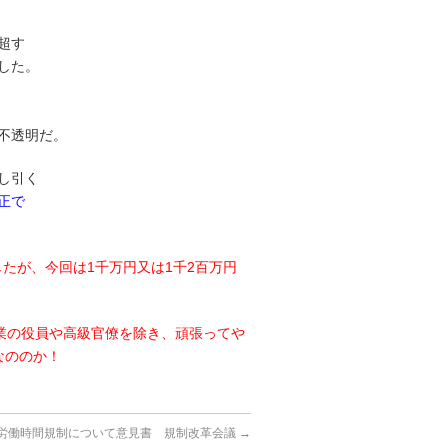
超す
した。
不透明だ。
し引く
正で
したが、今回は1千万円又は1千2百万円
業の役員や高級官僚を除き、頑張ってや
なののか！
労働時間規制について意見書 規制改革会議
→