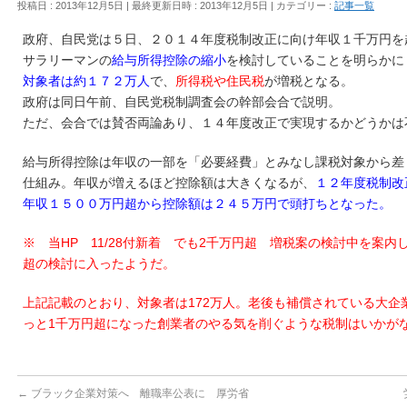
投稿日 : 2013年12月5日
最終更新日時 : 2013年12月5日
カテゴリー :
記事一覧
政府、自民党は５日、２０１４年度税制改正に向け年収１千万円を
サラリーマンの
給与所得控除の縮小
を検討していることを明らかに
対象者は約１７２万人
で、
所得税や住民税
が増税となる。
政府は同日午前、自民党税制調査会の幹部会合で説明。
ただ、会合では賛否両論あり、１４年度改正で実現するかどうかは
給与所得控除は年収の一部を「必要経費」とみなし課税対象から差
仕組み。年収が増えるほど控除額は大きくなるが、
１２年度税制改
年収１５００万円超から控除額は２４５万円で頭打ちとなった。
※ 当HP 11/28付新着 でも2千万円超 増税案の検討中を案内
超の検討に入ったようだ。
上記記載のとおり、対象者は172万人。老後も補償されている大企
っと1千万円超になった創業者のやる気を削ぐような税制はいかが
←
ブラック企業対策へ 離職率公表に 厚労省