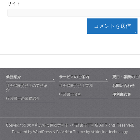
サイト
業務紹介
サービスのご案内
費用・報酬のご
社会保険労務士の業務紹
社会保険労務士業務
お問い合わせ
介
行政書士業務
便利書式集
行政書士の業務紹介
Copyright ©
木戸和志社会保険労務士・行政書士事務所
All Rights Reserved.
Powered by
WordPress
&
BizVektor Theme
by
Vektor,Inc.
technology.