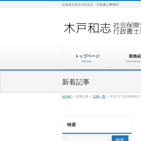
北海道北見市の社労士・行政書士事務所
トップページ
業務紹
Home
Introduc
新着記事
HOME
»
新着記事
»
記事一覧
»
年収1千万超増税検討
検索