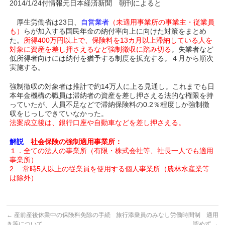
2014/1/24付情報元日本経済新聞 朝刊によると
厚生労働省は23日、
自営業者
（未適用事業所の事業主・従業員
も）
らが加入する国民年金の納付率向上に向けた対策をまとめ
た。
所得400万円以上で、保険料を13カ月以上滞納している人を
対象に資産を差し押さえるなど強制徴収に踏み切る
。失業者など
低所得者向けには納付を猶予する制度を拡充する。４月から順次
実施する。
強制徴収の対象者は推計で約14万人に上る見通し。これまでも日
本年金機構の職員は滞納者の資産を差し押さえる法的な権限を持
っていたが、人員不足などで滞納保険料の0.2％程度しか強制徴
収をじっしできていなかった。
法案成立後は、銀行口座や自動車などを差し押さえる。
解説
社会保険の強制適用事業所：
１．
全ての法人の事業所（有限・株式会社等、社長一人でも適用
事業所）
2. 常時5人以上の従業員を使用する個人事業所（農林水産業等
は除外）
←
産前産後休業中の保険料免除の手続
旅行添乗員のみなし労働時間制 適用
き等について
認めず
→