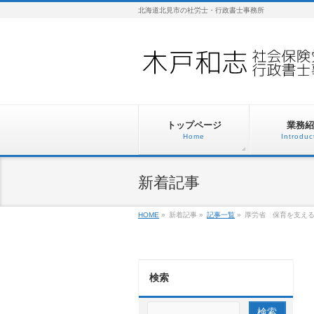
北海道北見市の社労士・行政書士事務所
トップページ
業務紹
Home
Introduc
新着記事
HOME
»
新着記事
»
記事一覧
»
厚労省 保育を支え
検索