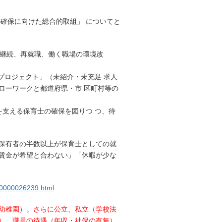
の確保に向けた総合的取組」 についてと
業継続、再就職、働く職場の環境改
プロジェクト」（未紹介・未充足 求人
ローワークと都道府県・市 区町村等の
育を支える保育士の確保を図りつ つ、待
保有者の半数以上が保育士としての就
賃金が希望と合わない」「休暇が少な
u/0000026239.html
幼稚園）。さらに公立、私立（学校法
）、職員の待遇（年収・社保の有無）