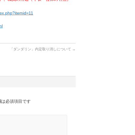
dex.php?itemid=11
ml
「ダンダリン」内定取り消しについて
→
欄は必須項目です