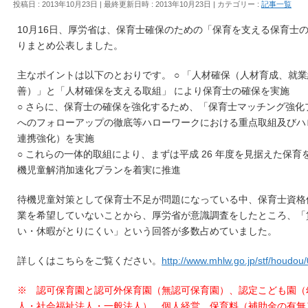
投稿日 : 2013年10月23日
最終更新日時 : 2013年10月23日
カテゴリー :
記事一覧
10月16日、厚労省は、保育士確保のための「保育を支える保育士
りまとめ公表しました。
主なポイントは以下のとおりです。 ○ 「人材確保（人材育成、就
善）」と「人材確保を支える取組」 により保育士の確保を実施
○ さらに、保育士の確保を強化するため、「保育士マッチング強化
へのフォローアップの徹底等ハローワークにおける重点取組及びハ
連携強化）を実施
○ これらの一体的取組により、まずは平成 26 年度を見据えた保
機児童解消加速化プランを着実に推進
待機児童対策として保育士不足が問題になっている中、保育士資格
業を希望していないことから、厚労省が意識調査をしたところ、「
い・休暇がとりにくい」という回答が多数占めていました。
詳しくはこちらをご覧ください。
http://www.mhlw.go.jp/stf/houdo
※ 認可保育園と認可外保育園（無認可保育園）、認定こども園（
人・社会福祉法人・一般法人）、個人経営。保育料（補助金の有無