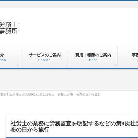
介
サービスのご案内
費用・報酬のご案内
事
tion
Service
Price
監査を明記するなどの第9次社労士法改正 官報に公布 公布の日から施行
社労士の業務に労務監査を明記するなどの第9次社
布の日から施行