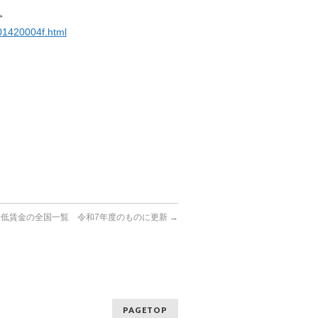
＞
01420004f.html
最低賃金の全国一覧 令和7年度のものに更新
→
PAGETOP