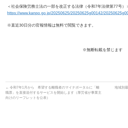
＜社会保険労務士法の一部を改正する法律（令和7年法律第77号）
https://www.kanpo.go.jp/20250625/20250625g00142/20250625g0
※直近30日分の官報情報は無料で閲覧できます。
※無断転載を禁じます
←
令和7年1月から 希望する離職者のマイナポータルに「離
地域別
職票」を直接送付するサービスを開始します（厚労省が事業主
向けのリーフレットを公表）