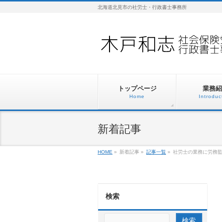
北海道北見市の社労士・行政書士事務所
トップページ
業務紹
Home
Introduc
新着記事
HOME
»
新着記事
»
記事一覧
»
社労士の業務に労務
検索