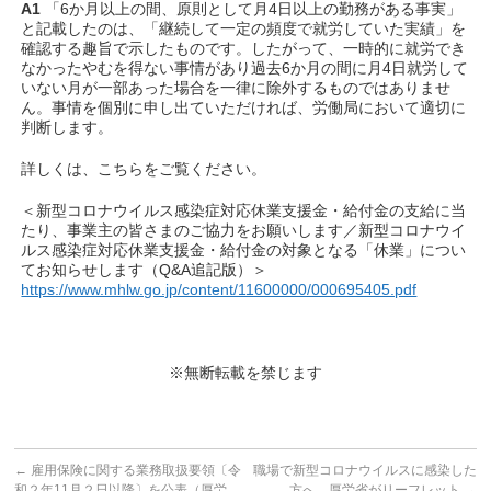
A1
「6か月以上の間、原則として月4日以上の勤務がある事実」
と記載したのは、「継続して一定の頻度で就労していた実績」を
確認する趣旨で示したものです。したがって、一時的に就労でき
なかったやむを得ない事情があり過去6か月の間に月4日就労して
いない月が一部あった場合を一律に除外するものではありませ
ん。事情を個別に申し出ていただければ、労働局において適切に
判断します。
詳しくは、こちらをご覧ください。
＜新型コロナウイルス感染症対応休業支援金・給付金の支給に当
たり、事業主の皆さまのご協力をお願いします／新型コロナウイ
ルス感染症対応休業支援金・給付金の対象となる「休業」につい
てお知らせします（Q&A追記版）＞
https://www.mhlw.go.jp/content/11600000/000695405.pdf
※無断転載を禁じます
←
雇用保険に関する業務取扱要領〔令
職場で新型コロナウイルスに感染した
和２年11月２日以降〕を公表（厚労
方へ 厚労省がリーフレット
→