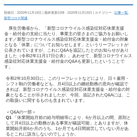
投稿日 : 2020年11月19日
最終更新日時 : 2020年11月19日
カテゴリー :
記事一覧
,
新型コロナ関連
厚生労働省から、「新型コロナウイルス感染症対応休業支援
金・給付金の支給に当たり、事業主の皆さまのご協力をお願いし
ます／新型コロナウイルス感染症対応休業支援金・給付金の対象
となる「休業」についてお知らせします」というリーフレットが
公表されていますが、これにQ&Aを追記したとのお知らせがあり
ました（令和2年11月17日公表）。あわせて、新型コロナウイルス
感染症対応休業支援金・給付金のQ&Aも更新したということで
す。
令和2年10月30日に、このリーフレットなどにより、日々雇用・
シフト制の労働者なども、月4日以上の継続勤務の意向が確認で
きれば、新型コロナウイルス感染症対応休業支援金・給付金の対
象となることが示されましたが、今回、追記されたQ&Aには、こ
の取扱いに関するものも含まれています。
＜Q&Aの一部＞
Q1
「休業開始月前の給与明細等により、6か月以上の間、原則と
して月4日以上の勤務がある事実が確認可能」とありますが、休
業開始月前6か月のうち、1か月でも4日間就労していない月があ
るとこれに該当しないのでしょうか。