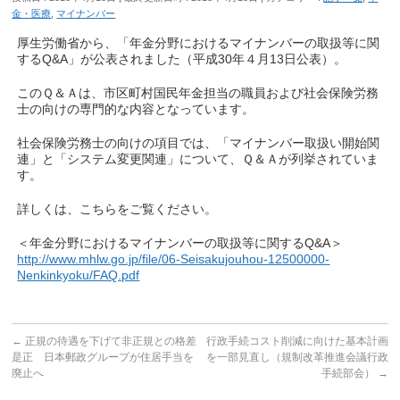
金・医療
,
マイナンバー
厚生労働省から、「年金分野におけるマイナンバーの取扱等に関
するQ&A」が公表されました（平成30年４月13日公表）。
このＱ＆Ａは、市区町村国民年金担当の職員および社会保険労務
士の向けの専門的な内容となっています。
社会保険労務士の向けの項目では、「マイナンバー取扱い開始関
連」と「システム変更関連」について、Ｑ＆Ａが列挙されていま
す。
詳しくは、こちらをご覧ください。
＜年金分野におけるマイナンバーの取扱等に関するQ&A＞
http://www.mhlw.go.jp/file/06-Seisakujouhou-12500000-
Nenkinkyoku/FAQ.pdf
←
正規の待遇を下げて非正規との格差
行政手続コスト削減に向けた基本計画
是正 日本郵政グループが住居手当を
を一部見直し（規制改革推進会議行政
廃止へ
手続部会）
→