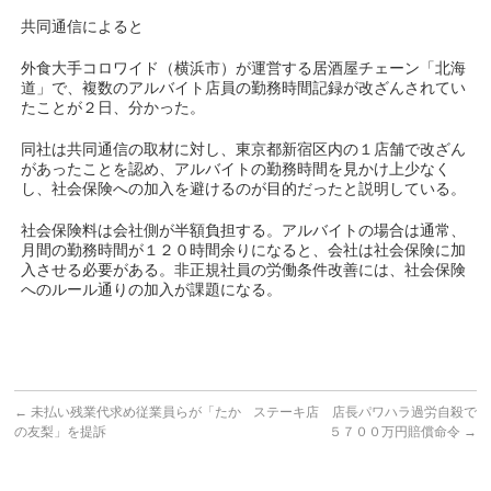
共同通信によると
外食大手コロワイド（横浜市）が運営する居酒屋チェーン「北海
道」で、複数のアルバイト店員の勤務時間記録が改ざんされてい
たことが２日、分かった。
同社は共同通信の取材に対し、東京都新宿区内の１店舗で改ざん
があったことを認め、アルバイトの勤務時間を見かけ上少なく
し、社会保険への加入を避けるのが目的だったと説明している。
社会保険料は会社側が半額負担する。アルバイトの場合は通常、
月間の勤務時間が１２０時間余りになると、会社は社会保険に加
入させる必要がある。非正規社員の労働条件改善には、社会保険
へのルール通りの加入が課題になる。
←
未払い残業代求め従業員らが「たか
ステーキ店 店長パワハラ過労自殺で
の友梨」を提訴
５７００万円賠償命令
→