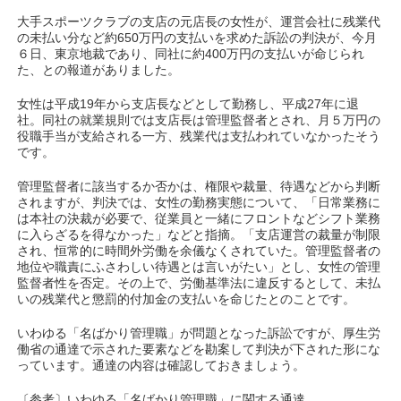
大手スポーツクラブの支店の元店長の女性が、運営会社に残業代
の未払い分など約650万円の支払いを求めた訴訟の判決が、今月
６日、東京地裁であり、同社に約400万円の支払いが命じられ
た、との報道がありました。
女性は平成19年から支店長などとして勤務し、平成27年に退
社。同社の就業規則では支店長は管理監督者とされ、月５万円の
役職手当が支給される一方、残業代は支払われていなかったそう
です。
管理監督者に該当するか否かは、権限や裁量、待遇などから判断
されますが、判決では、女性の勤務実態について、「日常業務に
は本社の決裁が必要で、従業員と一緒にフロントなどシフト業務
に入らざるを得なかった」などと指摘。「支店運営の裁量が制限
され、恒常的に時間外労働を余儀なくされていた。管理監督者の
地位や職責にふさわしい待遇とは言いがたい」とし、女性の管理
監督者性を否定。その上で、労働基準法に違反するとして、未払
いの残業代と懲罰的付加金の支払いを命じたとのことです。
いわゆる「名ばかり管理職」が問題となった訴訟ですが、厚生労
働省の通達で示された要素などを勘案して判決が下された形にな
っています。通達の内容は確認しておきましょう。
〔参考〕いわゆる「名ばかり管理職」に関する通達