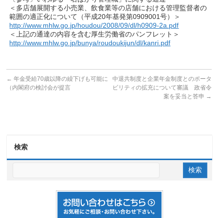
＜多店舗展開する小売業、飲食業等の店舗における管理監督者の
範囲の適正化について（平成20年基発第0909001号）＞
http://www.mhlw.go.jp/houdou/2008/09/dl/h0909-2a.pdf
＜上記の通達の内容を含む厚生労働省のパンフレット＞
http://www.mhlw.go.jp/bunya/roudoukijun/dl/kanri.pdf
←
年金受給70歳以降の繰下げも可能に
中退共制度と企業年金制度とのポータ
（内閣府の検討会が提言
ビリティの拡充について審議 政省令
案を妥当と答申
→
検索