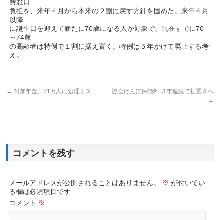
費窓口
負担を、来年４月から本来の２割に戻す方針を固めた。来年４月
以降
に誕生日を迎えて新たに70歳になる人が対象で、現在すでに70
～74歳
の高齢者は特例で１割に据え置く。特例は５年かけて廃止する考
え。
←
付加年金、21万人に処理ミス
協会けんぽ保険料 ３年連続で据置きへ
→
コメントを残す
メールアドレスが公開されることはありません。
※
が付いてい
る欄は必須項目です
コメント
※