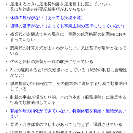
雇用するときに雇用契約書を雇用相手に渡していない、
又は契約書の必要記載事項がわからない
休職の規程がない（あっても実現不能）
復職の基準がない（あっても事業主側の基準になっていない）
残業代が定額式である場合に、実際の残業時間の範囲内におさ
まっていない
残業代の計算方式がよくわからない、又は基準が曖昧となって
いる
代休と休日の振替が一緒の取扱になっている
3回の遅刻すると1日欠勤扱いとしている（減給の制裁に合理性
がない）
服務規律が10個程度で、その他本条に違反する行為で類推適用
している
制裁の事由が場当たり的、その他本条（服務規律）に違反する
行為で類推適用している
有給休暇の消化ができていない、特別休暇を有給・無給があい
まい
育児・介護休業の申し出があっても与えず、退職させている
従業員（週２０時間以上勤務するパートも含む）を雇用保険に