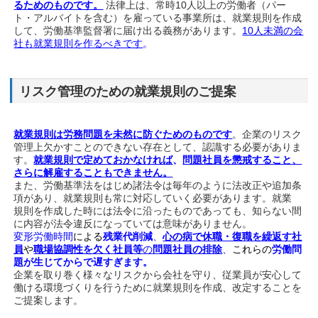
るためのものです。
法律上は、常時10人以上の労働者（パー
ト・アルバイトを含む）を雇っている事業所は、就業規則を作成
して、労働基準監督署に届け出る義務があります。
10人未満の会
社も就業規則を作るべきです
。
リスク管理のための就業規則のご提案
就業規則は労務問題を未然に防ぐためのものです
。企業のリスク
管理上欠かすことのできない存在として、認識する必要がありま
す。
就業規則で定めておかなければ
、
問題社員を懲戒すること、
さらに解雇することもできません。
また、労働基準法をはじめ諸法令は毎年のように法改正や追加条
項があり、就業規則も常に対応していく必要があります。就業
規則を作成した時には法令に沿ったものであっても、知らない間
に内容が法令違反になっていては意味がありません。
変形労働時間
による
残業代削減
、
心の病で休職・復職を繰返す社
員
や
職場協調性を欠く社員等
の
問題社員の排除
、
これらの
労働問
題が生じてからで遅すぎます。
企業を取り巻く様々なリスクから会社を守り、従業員が安心して
働ける環境づくりを行うために就業規則を作成、改定することを
ご提案します。