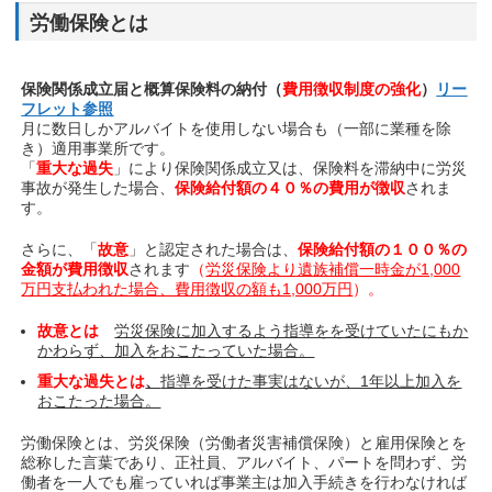
労働保険とは
保険関係成立届と概算保険料の納付（
費用徴収制度の強化
）
リー
フレット参照
月に数日しかアルバイトを使用しない場合も（一部に業種を除
き）適用事業所です。
「
重大な過失
」により保険関係成立又は、保険料を滞納中に労災
事故が発生した場合、
保険給付額の４０％の費用が徴収
されま
す。
さらに、「
故意
」と認定された場合は、
保険給付額の１００％の
金額が費用徴収
されます
（
労災保険より遺族補償一時金が1,000
万円支払われた場合、費用徴収の額も1,000万円
）。
故意とは
労災保険に加入するよう指導をを受けていたにもか
かわらず、加入をおこたっていた場合。
重大な過失とは
、
指導を受けた事実はないが、1年以上加入を
おこたった場合。
労働保険とは、労災保険（労働者災害補償保険）と雇用保険とを
総称した言葉であり、正社員、アルバイト、パートを問わず、労
働者を一人でも雇っていれば事業主は加入手続きを行わなければ