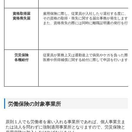
資格取得届
雇用保険に際し、従業員が入社したり退社する度に、
資格喪失届
その資格の取得・喪失に関する届出事務が発生します。
また、資格喪失の際には同時に離職証明書の発行を行い
労災保険
従業員が業務上又は通勤途上で病気やケガを負った際、
各種給付
医療や所得補償に関する給付に際して申請を行います。
労働保険の対象事業所
原則１人でも労働者を雇い入れる事業所であれば、個人事業主ま
たは法人を問わずに強制適用事業所となりますので、労災保険と