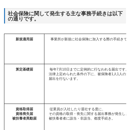
社会保険に関して発生する主な事務手続きは以下
の通りです。
新規適用届
事業所が新規に社会保険に加入する際の手続きで
算定基礎届
毎年7月10日までに定例的に行なわれる届出です。
法律上定められた条件の下に、被保険者1人1人の
届出を行ないます。
資格取得届
従業員が入社したり退社する度に、
資格喪失届
その資格の取得・喪失に関する届出事務が発生しま
被扶養者異動届
被扶養者者に該当・非該当、都度手続き。