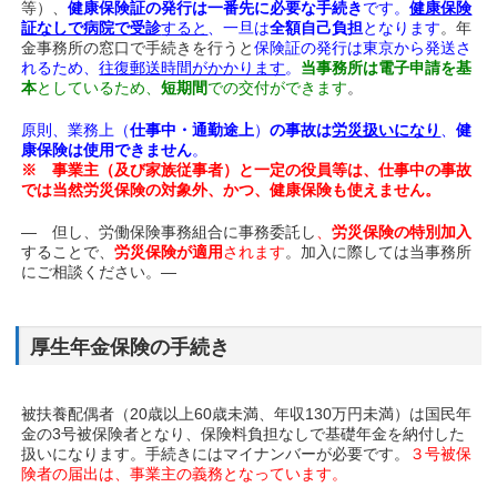
等）、
健康保険証の発行は一番先に必要な手続き
です。
健康保険
証なしで病院で受診
すると
、一旦は
全額自己負担
となります
。年
金事務所の窓口で手続きを行うと
保険証の発行は東京から発送さ
れるため、
往復郵送時間がかかります
。
当事務所は電子申請を基
本
としているため、
短期間
での交付ができます
。
原則、業務上（
仕事中・通勤途上
）
の事故は
労災扱いになり
、
健
康保険は使用できません
。
※ 事業主（及び家族従事者）と一定の役員等は、仕事中の事故
では当然労災保険の対象外、かつ、健康保険も使えません。
― 但し、労働保険事務組合に事務委託し
、
労災保険の特別加入
することで、
労災保険が適用
されます
。加入に際しては当事務所
にご相談ください。―
厚生年金保険の手続き
被扶養配偶者（20歳以上60歳未満、年収130万円未満）は国民年
金の3号被保険者となり、保険料負担なしで基礎年金を納付した
扱いになります。手続きにはマイナンバーが必要です。
３号被保
険者の届出は、事業主の義務となっています。