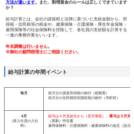
方法が違います
。
また、割増賃金のルールは正しくできています
か？
給与計算とは、会社の諸規程と法律に基づいた支給金額から、所
得税・住民税等の税金や、健康保険・介護保険・厚生年金保険・
雇用保険等の社会保険料を控除して、各社員の支給額を計算する
一連の事務作業をいいます。
年末調整は行いません。
※御社の顧問税理士にご相談ください。
給与計算の年間イベント
毎月
前月分の源泉所得税の納付（税務署）
前月分の住民税特別徴収税の納付（市町村）
4月
給与は４月支給分から（翌月徴収）、
賞与は３月支
（新入社員の入社
（異動）申告書
時）
雇用保険料・介護保険料・健康保険料の改定（該当