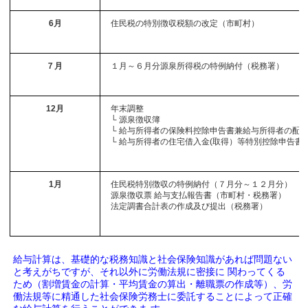
6月
住民税の特別徴収税額の改定（市町村）
７月
１月～６月分源泉所得税の特例納付（税務署）
12月
年末調整
└ 源泉徴収簿
└ 給与所得者の保険料控除申告書兼給与所得者の配
└ 給与所得者の住宅借入金(取得）等特別控除申告書
1月
住民税特別徴収の特例納付（７月分～１２月分）
源泉徴収票 給与支払報告書（市町村・税務署）
法定調書合計表の作成及び提出（税務署）
給与計算は、基礎的な税務知識と社会保険知識があれば問題ない
と考えがちですが、それ以外に労働法規に密接に 関わってくる
ため（割増賃金の計算・平均賃金の算出・離職票の作成等）、労
働法規等に精通した社会保険労務士に委託することによって正確