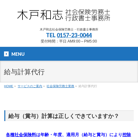
木戸和志社会保険労務士・行政書士事務所
TEL
0157-23-0044
受付時間：平日 AM9:00～PM5:00
MENU
給与計算代行
HOME
»
サービスのご案内
»
社会保険労務士業務
»
給与計算代行
給与（賞与）計算は正しくできていますか？
各種社会保険料
は年齢・年度、適用月（給与と賞与）により
控除