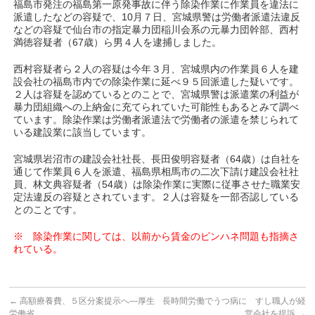
福島市発注の福島第一原発事故に伴う除染作業に作業員を違法に
派遣したなどの容疑で、10月７日、宮城県警は労働者派遣法違反
などの容疑で仙台市の指定暴力団稲川会系の元暴力団幹部、西村
満徳容疑者（67歳）ら男４人を逮捕しました。
西村容疑者ら２人の容疑は今年３月、宮城県内の作業員６人を建
設会社の福島市内での除染作業に延べ９５回派遣した疑いです。
２人は容疑を認めているとのことで、宮城県警は派遣業の利益が
暴力団組織への上納金に充てられていた可能性もあるとみて調べ
ています。除染作業は労働者派遣法で労働者の派遣を禁じられて
いる建設業に該当しています。
宮城県岩沼市の建設会社社長、長田俊明容疑者（64歳）は自社を
通じて作業員６人を派遣、福島県相馬市の二次下請け建設会社社
員、林文典容疑者（54歳）は除染作業に実際に従事させた職業安
定法違反の容疑とされています。２人は容疑を一部否認している
とのことです。
※ 除染作業に関しては、以前から賃金のピンハネ問題も指摘さ
れている。
←
高額療養費、５区分案提示へ―厚生
長時間労働でうつ病に すし職人が経
労働省
営会社を提訴
→