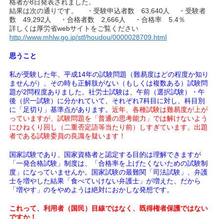
格者が8日発表されました。
結果は次の通りです。 ・受験申込者数 63,640人 ・受験者
数 49,292人 ・合格者数 2,666人 ・合格率 5.4％
詳しくは厚労省webサイトをご覧ください
http://www.mhlw.go.jp/stf/houdou/0000028709.html
思うこと
私が受験した年、平成14年の試験問題（難易度はどの程度か知り
ませんが）、その時も正解肢がない（もしくは複数ある）試験問
題が2問程度ありました。社労士試験は、午前（選択試験）・午
後（択一試験）に分かれていて、それぞれ7科目に対し、科目別
に「足切り」基準点があります。
近年、各種試験は難易度が上が
っていますが、試験問題を「普通の思考能力」では解けないよう
にひねくり回し（二重否定語等当たり前）しすぎています。出題
者である試験委員の良識を疑います！
国家試験であり、国家資格者と認定する目的は理解できますが
「一発合格試験」制度は、「合格率を上げたくないための試験制
度」になっていませんか。国家試験の最難関「司法試験」、弁護
士を増やした結果「食べていけない弁護士」が増えた、だから
「増やす」のをやめようは絶対におかしな発想です。
これって、利用者（国民）目線ではなく、既得権者保護ではない
ですか！