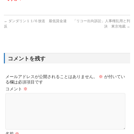
←
ダンダリン１１/６放送 最低賃金違
「リコー出向訴訟」人事権乱用と判
反
決 東京地裁
→
コメントを残す
メールアドレスが公開されることはありません。
※
が付いてい
る欄は必須項目です
コメント
※
名前
※