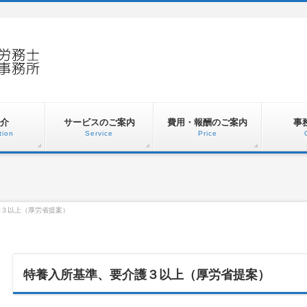
介
サービスのご案内
費用・報酬のご案内
事
tion
Service
Price
護３以上（厚労省提案）
特養入所基準、要介護３以上（厚労省提案）