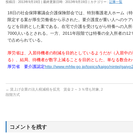
投稿日 : 2013年9月19日
最終更新日時 : 2013年9月19日
カテゴリー :
記事一覧
18日の社会保障審議会介護保険部会では、特別養護老人ホーム（特
限定する案が厚生労働省から示された。要介護度が重い人へのケア
などを目的とした案である。在宅で介護を受けながら特養への入所を
7000人いるとされる。一方、2011年段階では特養の全入所者の1
で占められている。
厚労省は、入居待機者の削減を目的としているようだが（入居中の
る）、結局、待機者が数字上減ることを目的とした、単なる数合わ
厚労省
要介護認定
http://www.mhlw.go.jp/topics/kaigo/nintei/gaiyo
←
賃上げ企業の法人税減税を拡充 賃金２～３％増も対象,２
段階方式
コメントを残す