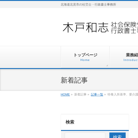
北海道北見市の社労士・行政書士事務所
トップページ
業務紹
Home
Introduc
新着記事
HOME
»
新着記事
»
記事一覧
»
特養入所基準、要介
検索