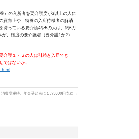
養）の入所者を要介護度が3以上の人に
の質向上や、特養の入所待機者の解消
待っている要介護4や5の人は、約6万
2％が、軽度の要介護者（要介護1か2）
要介護１・２の人は引続き入居でき
せではないか。
2.html
消費増税時、年金受給者に１万5000円支給
→