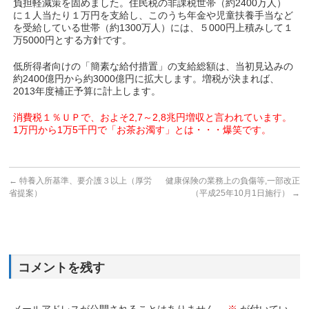
負担軽減策を固めました。住民税の非課税世帯（約2400万人）
に１人当たり１万円を支給し、このうち年金や児童扶養手当など
を受給している世帯（約1300万人）には、５000円上積みして１
万5000円とする方針です。
低所得者向けの「簡素な給付措置」の支給総額は、当初見込みの
約2400億円から約3000億円に拡大します。増税が決まれば、
2013年度補正予算に計上します。
消費税１％ＵＰで、およそ2,7～2,8兆円増収と言われています。
1万円から1万5千円で「お茶お濁す」とは・・・爆笑です。
←
特養入所基準、要介護３以上（厚労
健康保険の業務上の負傷等,一部改正
省提案）
（平成25年10月1日施行）
→
コメントを残す