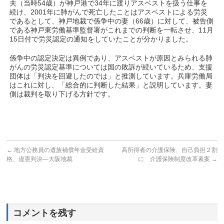
夫（当時54歳）が神戸港で34年に渡りアスベストを扱う仕事を
続け、2001年に肺がんで死亡したことはアスベストによる労災
であるとして、神戸地裁で係争中の妻（66歳）に対して、被告側
である神戸東労働基準監督署がこれまでの判断を一転させ、11月
15日付で労災認定の通知をしていたことが分かりました。
係争中の認定決定は異例であり、アスベストが原因とみられる肺
がんの労災認定基準については国の敗訴が続いているため、支援
団体は「判決を回避したのでは」と推測しています。兵庫労働局
はこれに対し、「総合的に判断した結果」と説明しています。妻
側は裁判を取り下げる方針です。
←
地方公務員の遺族補償年金受給資
高所得者の介護保険、自己負担２割
格、違憲判決―大阪地裁
に 介護保険制度改革素案
→
コメントを残す