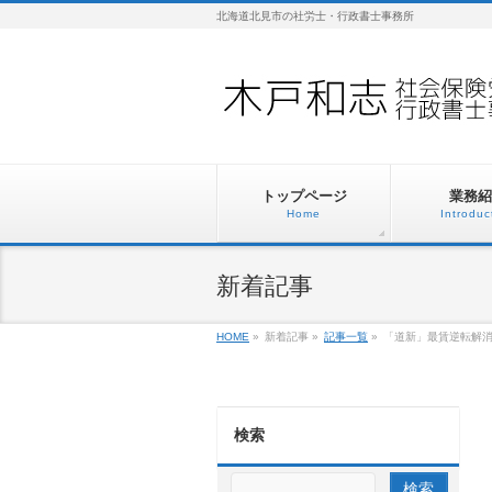
北海道北見市の社労士・行政書士事務所
トップページ
業務紹
Home
Introduc
新着記事
HOME
»
新着記事
»
記事一覧
»
「道新」最賃逆転解
検索