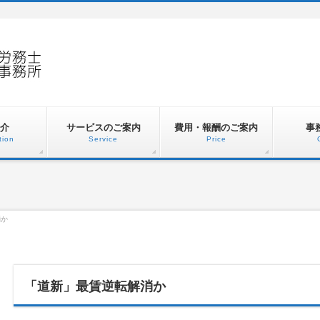
介
サービスのご案内
費用・報酬のご案内
事
tion
Service
Price
消か
「道新」最賃逆転解消か