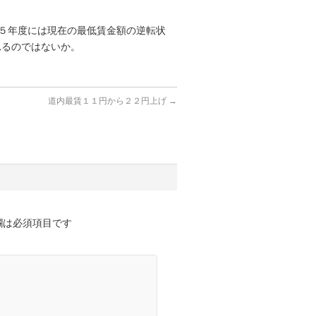
５年度には現在の最低賃金額の逆転状
れるのではないか。
道内最賃１１円から２２円上げ
→
欄は必須項目です