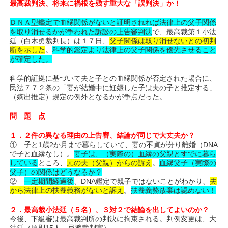
最高裁判決、将来に禍根を残す重大な「誤判決」か！
ＤＮＡ型鑑定で血縁関係がないと証明されれば法律上の父子関係
を取り消せるかが争われた訴訟の上告審判決
で、最高裁第１小法
廷（白木勇裁判長）は１７日、
父子関係は取り消せないとの初判
断を示した
。
科学的鑑定より法律上の父子関係を優先させること
が確定した。
科学的証拠に基づいて夫と子との血縁関係が否定された場合に、
民法７７２条の「妻が結婚中に妊娠した子は夫の子と推定する」
（嫡出推定）規定の例外となるかが争点だった。
問 題 点
１．２件の異なる理由の上告審、結論が同じで大丈夫か？
① 子と1歳2か月まで暮らしていて、妻の不貞が分り離婚（DNA
で子と血縁なし）。
妻子は、（実際の）血縁の父親とすでに暮ら
している
ところ、
元の夫（父親）からの訴え
。
血縁父子（実際の
父子）の関係はどうなるか？
②
一定期間経過後
、DNA鑑定で親子ではないことがわかり、
夫
から法律上の扶養義務がないと訴え
。
扶養義務放棄は認めない！
２．最高裁小法廷（５名）、３対２で結論を出してよいのか？
今後、下級審は最高裁判所の判決に拘束される。判例変更は、大