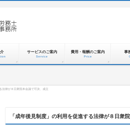
介
サービスのご案内
費用・報酬のご案内
事
tion
Service
Price
る法律が８日衆院本会議で可決、成立
「成年後見制度」の利用を促進する法律が８日衆院