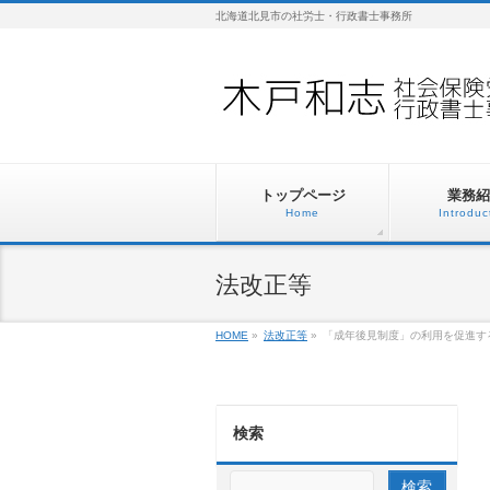
北海道北見市の社労士・行政書士事務所
トップページ
業務紹
Home
Introduc
法改正等
HOME
»
法改正等
»
「成年後見制度」の利用を促進す
検索