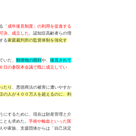
る「
成年後見制度」の利用を促進する
可決
、
成立した
。認知症高齢者らの増
する
家庭裁判所の監督体制を強化す
ていた、
郵便物の開封
や、
後見されて
６日の参院本会議で既に成立してい
ったり
、悪徳商法の被害に遭いやすか
症の人が４００万人を超えるのに、利
うにするために、現在は財産管理と介
ことも求めた。
手術や輸血といった医
人や家族、支援団体からは「自己決定