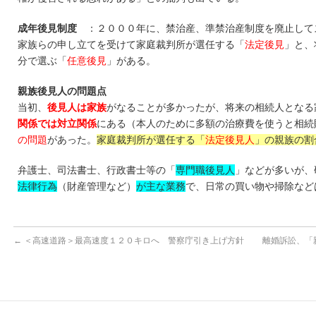
成年後見制度
：２０００年に、禁治産、準禁治産制度を廃止して
家族らの申し立てを受けて家庭裁判所が選任する「
法定後見
」と、
分で選ぶ「
任意後見
」がある。
親族後見人の問題点
当初、
後見人は家族
がなることが多かったが、将来の相続人となる
関係では対立関係
にある（本人のために多額の治療費を使うと相続
の問題
があった。
家庭裁判所が選任する「
法定後見人
」の親族の割
弁護士、司法書士、行政書士等の「
専門職後見人
」などが多いが、
法律行為
（財産管理など）
が主な業務
で、日常の買い物や掃除など
←
＜高速道路＞最高速度１２０キロへ 警察庁引き上げ方針
離婚訴訟、「