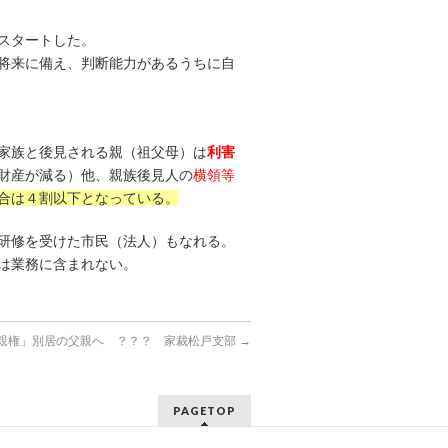
スタートした。
将来に備え、判断能力があるうちに自
家族と後見される親（祖父母）は
利害
財産が減る）他、親族後見人の
横領等
合は４割以下となっている。
研修を受けた市民（法人）もなれる。
は業務に含まれない。
親権」別居の父親へ ？？？ 家裁松戸支部
→
PAGETOP