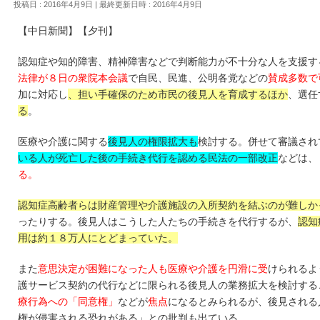
投稿日 : 2016年4月9日
最終更新日時 : 2016年4月9日
【中日新聞】【夕刊】
認知症や知的障害、精神障害などで判断能力が不十分な人を支援す
法律が８日の衆院本会議
で自民、民進、公明各党などの
賛成多数で
加に対応し
、担い手確保のため市民の後見人を育成するほか
、選任
る
。
医療や介護に関する
後見人の権限拡大も
検討する。併せて審議され
いる人が死亡した後の手続き代行を認める民法の一部改正
などは、
る。
認知症高齢者らは財産管理や介護施設の入所契約を結ぶのが難しか
ったりする。後見人はこうした人たちの手続きを代行するが、
認知
用は約１８万人にとどまっていた。
また
意思決定が困難になった人も医療や介護を円滑に受
けられるよ
護サービス契約の代行などに限られる後見人の業務拡大を検討する
療行為への「同意権」
などが
焦点
になるとみられるが、後見される
権が侵害される恐れがある」との批判も出ている。