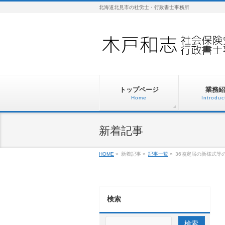
北海道北見市の社労士・行政書士事務所
トップページ
業務紹
Home
Introduc
新着記事
HOME
»
新着記事
»
記事一覧
»
36協定届の新様式等
検索