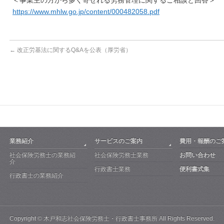
＜事業主の方から多く寄せれる労務管理に関するご相談と回答＞
https://www.mhlw.go.jp/content/000482058.pdf
←
改正労基法に関するQ&Aを公表（厚労省）
業務紹介
サービスのご案内
費用・報酬のご
社会保険労務士の業務紹
社会保険労務士業務
お問い合わせ
介
行政書士業務
便利書式集
行政書士の業務紹介
Copyright ©
木戸和志社会保険労務士・行政書士事務所
All Rights Reserved.