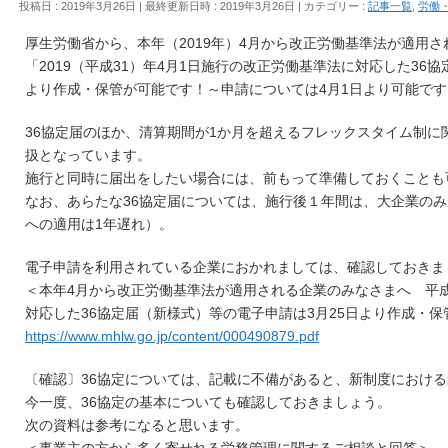
投稿日 : 2019年3月26日
最終更新日時 : 2019年3月26日
カテゴリー :
記事一覧
,
労働
厚生労働省から、本年（2019年）4月から改正労働基準法が適用
「2019（平成31）年4月1日施行の改正労働基準法に対応した36協
より作成・保管が可能です！～申請については4月1日より可能で
36協定届のほか、清算期間が1か月を超えるフレックスタイム制に
扱となっています。
施行と同時に届出をしたい場合には、前もって準備しておくことも
なお、あらたな36協定届については、施行後１年間は、大企業の
への適用は1年遅れ）。
電子申請を利用されている企業におかれましては、確認しておきま
＜本年4月から改正労働基準法が適用される企業のみなさまへ 平成
対応した36協定届（新様式）等の電子申請は3月25日より作成・
https://www.mhlw.go.jp/content/000490879.pdf
〔確認〕36協定については、記載に不備があると、新制度におけ
今一度、36協定の基本についても確認しておきましょう。
次の資料は参考になると思います。