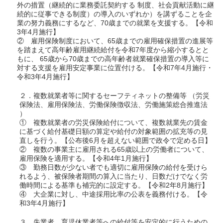
外の措置（継続的に業務委託契約する 制度、社会貢献活動に継
続的に従事できる制度）の導入のいずれか）を講ずることを企
業の努力義務にするなど、70歳までの就業を支援する。【令和
3年4月施行】
② 雇用保険制度において、65歳までの雇用確保措置の進展等
を踏まえて高年齢雇用継続給付を令和7年度から縮小するとと
もに、 65歳から70歳までの高年齢者就業確保措置の導入等に
対する支援を雇用安定事業に位置付ける。【令和7年4月施行・
令和3年4月施行】
２．複数就業者等に関するセーフティネットの整備等 （労災
保険法、雇用保険法、労働保険徴収法、労働施策総合推進法
）
① 複数就業者の労災保険給付について、複数就業先の賃金
に基づく給付基礎日額の算定や給付の対象範囲の拡充等の見
直しを行う。【公布後6月を超えない範囲で政令で定める日】
② 複数の事業主に雇用される65歳以上の労働者について、
雇用保険を適用する。【令和4年1月施行】
③ 勤務日数が少ない者でも適切に雇用保険の給付を受けら
れるよう、被保険者期間の算入に当たり、日数だけでなく労
働時間による基準も補完的に設定する。【令和2年8月施行】
④ 大企業に対し、中途採用比率の公表を義務付ける。【令
和3年4月施行】
３．失業者、育児休業者等への給付等を安定的に行うための