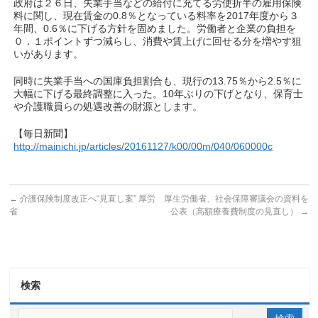
政府は２６日、失業手当などの給付に充てる労使折半の雇用保険
料に関し、現在賃金の0.8％となっている料率を2017年度から３
年間、0.6％に下げる方針を固めました。労働者と企業の負担を
０．１ポイントずつ減らし、消費や賃上げに回せる分を増やす狙
いがあります。
同時に失業手当への国庫負担割合も、現行の13.75％から2.5％に
大幅に下げる最終調整に入った。10年ぶりの下げとなり、保育士
や介護職員らの処遇改善の財源とします。
【毎日新聞】
http://mainichi.jp/articles/20161127/k00/00m/040/060000c
←
介護保険制度改正へ“見直し案” 厚労
厚生労働省、社会保障審議会の資料を
省
公表（高額療養費制度の見直し）
→
検索