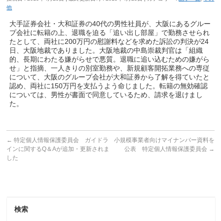
他
大手証券会社・大和証券の40代の男性社員が、大阪にあるグルー
プ会社に転籍の上、退職を迫る「追い出し部屋」で勤務させられ
たとして、両社に200万円の慰謝料などを求めた訴訟の判決が24
日、大阪地裁でありました。大阪地裁の中島崇裁判官は「組織
的、長期にわたる嫌がらせで悪質。退職に追い込むための嫌がら
せ」と指摘、一人きりの別室勤務や、新規顧客開拓業務への専従
について、大阪のグループ会社が大和証券から了解を得ていたと
認め、両社に150万円を支払うよう命じました。転籍の無効確認
については、男性が書面で同意しているため、請求を退けまし
た。
←
特定個人情報保護委員会 ガイドラ
小規模事業者向けマイナンバー資料を
インに関するQ＆Aが追加・更新されま
公表 特定個人情報保護委員会
→
した
検索