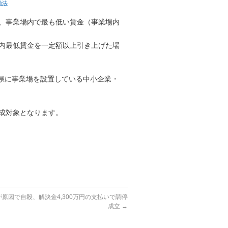
働法
、事業場内で最も低い賃金（事業場内
内最低賃金を一定額以上引き上げた場
都道府県に事業場を設置している中小企業・
成対象となります。
原因で自殺、解決金4,300万円の支払いで調停
成立
→