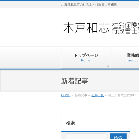
北海道北見市の社労士・行政書士事務所
トップページ
業務紹
Home
Introduc
新着記事
HOME
»
新着記事
»
記事一覧
»
補正予算成立に伴い
検索