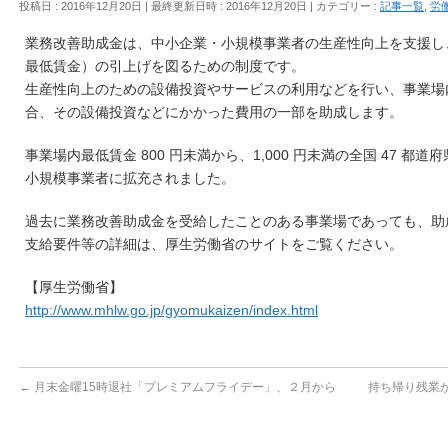
投稿日 : 2016年12月20日
最終更新日時 : 2016年12月20日
カテゴリー :
記事一覧
,
労
業務改善助成金は、中小企業・小規模事業者の生産性向上を支援し
最低賃金）の引上げを図るための制度です。
生産性向上のための設備投資やサービスの利用などを行い、事業場
合、その設備投資などにかかった費用の一部を助成します。
事業場内最低賃金 800 円未満から、1,000 円未満の全国 47 
小規模事業者に拡充されました。
過去に業務改善助成金を受給したことのある事業場であっても、助
支給要件等の詳細は、厚生労働省のサイトをご覧ください。
【厚生労働省】
http://www.mhlw.go.jp/gyomukaizen/index.html
←
月末金曜15時退社「プレミアムフライデー」、２月から
持ち帰り残業が