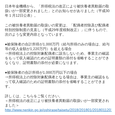
日本年金機構から、「所得税法の改正により被扶養者異動届の取
扱いが一部変更されました」とのお知らせがありました（平成30
年１月12日公表）。
この被扶養者異動届の取扱いの変更は、「配偶者控除及び配偶者
特別控除制度の見直し（平成29年度税制改正）」に伴うもので、
次のような変更内容となっています。
●被保険者の合計所得が1,000万円（給与所得のみの場合は、給与
等の収入金額が1,220万円）を超える場合
⇒所得税法上の控除対象配偶者に該当しないため、事業主の確認
をもって収入確認のための証明書類の添付を省略することができ
なくなり、証明書類の添付が必要になります。
●被保険者の合計所得が1,000万円以下の場合
⇒所得税法上の控除対象配偶者となる場合は、事業主の確認をも
って収入確認のための証明書類の添付を省略することができま
す。
詳しくは、こちらをご覧ください。
＜所得税法の改正により被扶養者異動届の取扱いが一部変更され
ました＞
http://www.nenkin.go.jp/oshirase/taisetu/2018/201801/2018011201.