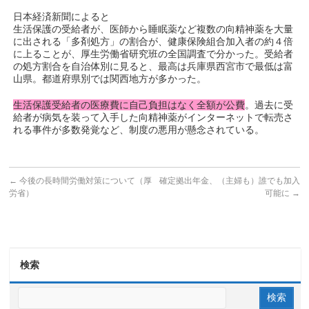
日本経済新聞によると
生活保護の受給者が、医師から睡眠薬など複数の向精神薬を大量
に出される「多剤処方」の割合が、健康保険組合加入者の約４倍
に上ることが、厚生労働省研究班の全国調査で分かった。受給者
の処方割合を自治体別に見ると、最高は兵庫県西宮市で最低は富
山県。都道府県別では関西地方が多かった。
生活保護受給者の医療費に自己負担はなく全額が公費
。過去に受
給者が病気を装って入手した向精神薬がインターネットで転売さ
れる事件が多数発覚など、制度の悪用が懸念されている。
←
今後の長時間労働対策について（厚
確定拠出年金、（主婦も）誰でも加入
労省）
可能に
→
検索