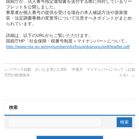
国税庁が、法人番号指定通知書を送付する際に同封しているリー
フレットを公開しました。
事業者が個人番号の提供を受ける場合の本人確認方法や源泉徴
収・法定調書事務の変更等について注意すべきポイントがまとめ
られています。
詳細は、以下のURLからご覧いただけます。
国税庁HP「社会保障・税番号制度＜マイナンバー＞について」
http://www.nta.go.jp/mynumberinfo/houjinbangou/pdf/leaflet.pdf
←
パワハラ自殺 さいたま市に1,300
中退共 マイナンバーについて（お知
万円の賠償命令
らせ）
→
検索