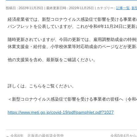
投稿日 : 2022年11月25日
最終更新日時 : 2022年11月25日
カテゴリー :
記事一覧
,
新
経済産業省では、新型コロナウイルス感染症で影響を受ける事業者
パンフレットを公表していますが、これが令和4年11月24日に更
随時更新されていますが、今回の更新では、雇用調整助成金の特例
休業支援金・給付金、小学校休業等対応助成金のページなどが更新
他の支援策を含め、最新版をご確認ください。
詳しくは、こちらをご覧ください。
＜新型コロナウイルス感染症で影響を受ける事業者の皆様へ（令和4
https://www.meti.go.jp/covid-19/pdf/pamphlet.pdf?1027
←
令和4年 北海道の最低賃金答申
令和5年4月か