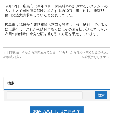
９月12日、広島市は今年６月、保険料率を計算するシステムへの
入力ミスで国民健康保険に加入する約10万世帯に対し、総額35
億円の過大請求をしていたと発表しました。
広島市は13日から電話相談の窓口を設置し、既に納付している人
には還付し、これから納付する人にはそのまま払い込んでもらい
次回の納付時に余分な額を差し引く対応を予定しています。
←
日本郵便、今秋から期間雇用で女性
10月1日から育児休業給付金の取扱い
の復職支援へ
が変更になります
→
検索