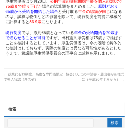
厚生労働省は５月28日、
公的年金の受給開始年齢を個人の選択で
75歳まで繰り下げた
場合の試算額をまとめました。
原則どおり
65歳から受給を開始した場合
と受け取る
年
金の総額が同じ
になる
のは
、試算は物価などの影響を除いて、現行制度を前提に機械的
に計算すると
86.9歳
になります。
現行制度
では、原則65歳となっている
年金の受給開始を70歳ま
で遅らせることが可能
ですが、田村憲久厚労相は75歳まで延ばす
ことを検討するとしています。厚生労働省は、今の段階で具体的
な検討はしておらず、実際の制度とは異なる可能性があるとした
うえで、衆議院厚生労働委員会の理事会に試算を示しました。
←
残業代ゼロ制度、高度な専門職限定
協会けんぽの申請書・届出書が新様式
で導入容認（厚労省）
に（平成26年７月から）
→
検索