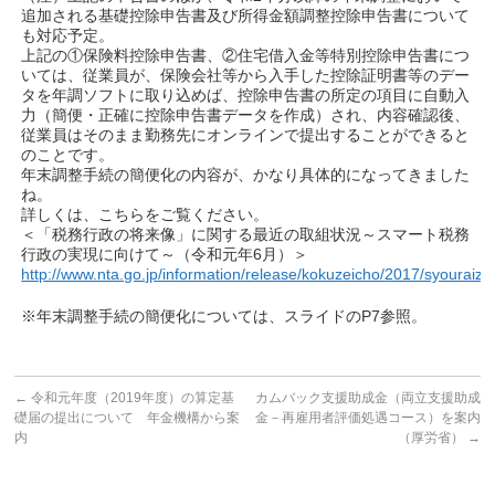
追加される基礎控除申告書及び所得金額調整控除申告書について
も対応予定。
上記の①保険料控除申告書、②住宅借入金等特別控除申告書につ
いては、従業員が、保険会社等から入手した控除証明書等のデー
タを年調ソフトに取り込めば、控除申告書の所定の項目に自動入
力（簡便・正確に控除申告書データを作成）され、内容確認後、
従業員はそのまま勤務先にオンラインで提出することができると
のことです。
年末調整手続の簡便化の内容が、かなり具体的になってきました
ね。
詳しくは、こちらをご覧ください。
＜「税務行政の将来像」に関する最近の取組状況～スマート税務
行政の実現に向けて～（令和元年6月）＞
http://www.nta.go.jp/information/release/kokuzeicho/2017/syouraiz
※年末調整手続の簡便化については、スライドのP7参照。
←
令和元年度（2019年度）の算定基
カムバック支援助成金（両立支援助成
礎届の提出について 年金機構から案
金－再雇用者評価処遇コース）を案内
内
（厚労省）
→