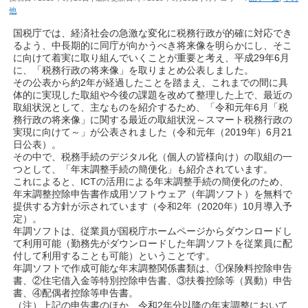
他
国税庁では、経済社会の急激な変化に税務行政が的確に対応でき
るよう、中長期的に同庁が向かうべき将来像を明らかにし、そこ
に向けて着実に取り組んでいくことが重要と考え、平成29年6月
に、「税務行政の将来像」を取りまとめ公表しました。
その公表から約2年が経過したことを踏まえ、これまでの間に具
体的に実現した取組や今後の課題を改めて整理した上で、最近の
取組状況として、主なものを紹介するため、「令和元年6月「税
務行政の将来像」に関する最近の取組状況～スマート税務行政の
実現に向けて～」が公表されました（令和元年（2019年）6月21
日公表）。
その中で、税務手続のデジタル化（個人の皆様向け）の取組の一
つとして、「年末調整手続の簡便化」も紹介されています。
これによると、ICTの活用による年末調整手続の簡便化のため、
年末調整控除申告書作成用ソフトウェア（年調ソフト）を無料で
提供する方針が示されています（令和2年（2020年）10月導入予
定）。
年調ソフトは、従業員が国税庁ホームページからダウンロードし
て利用可能（勤務先がダウンロードした年調ソフトを従業員に配
付して利用することも可能）ということです。
年調ソフトで作成可能な年末調整関係書類は、①保険料控除申告
書、②住宅借入金等特別控除申告書、③扶養控除等（異動）申告
書、④配偶者控除等申告書。
（注）上記の申告書のほか、令和2年分以降の年末調整において