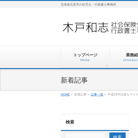
北海道北見市の社労士・行政書士事務所
トップページ
業務紹
Home
Introduc
新着記事
HOME
»
新着記事
»
記事一覧
»
平成29年以後もマイ
検索