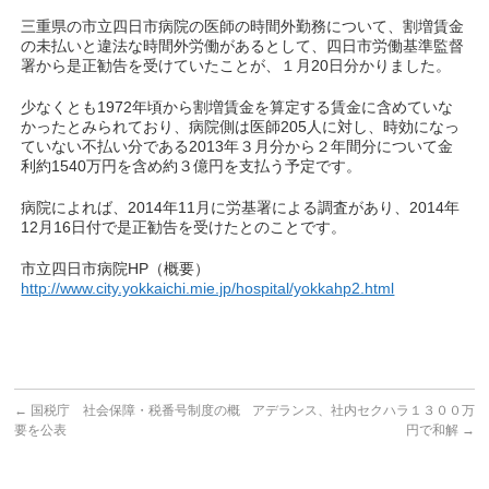
三重県の市立四日市病院の医師の時間外勤務について、割増賃金
の未払いと違法な時間外労働があるとして、四日市労働基準監督
署から是正勧告を受けていたことが、１月20日分かりました。
少なくとも1972年頃から割増賃金を算定する賃金に含めていな
かったとみられており、病院側は医師205人に対し、時効になっ
ていない不払い分である2013年３月分から２年間分について金
利約1540万円を含め約３億円を支払う予定です。
病院によれば、2014年11月に労基署による調査があり、2014年
12月16日付で是正勧告を受けたとのことです。
市立四日市病院HP（概要）
http://www.city.yokkaichi.mie.jp/hospital/yokkahp2.html
←
国税庁 社会保障・税番号制度の概
アデランス、社内セクハラ１３００万
要を公表
円で和解
→