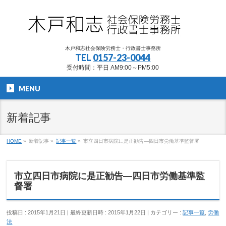
木戸和志社会保険労務士・行政書士事務所
TEL
0157-23-0044
受付時間：平日 AM9:00～PM5:00
MENU
新着記事
HOME
»
新着記事
»
記事一覧
»
市立四日市病院に是正勧告―四日市労働基準監督署
市立四日市病院に是正勧告―四日市労働基準監
督署
投稿日 : 2015年1月21日
最終更新日時 : 2015年1月22日
カテゴリー :
記事一覧
,
労働
法