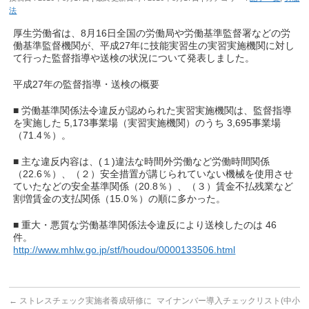
法
厚生労働省は、8月16日全国の労働局や労働基準監督署などの労
働基準監督機関が、平成27年に技能実習生の実習実施機関に対し
て行った監督指導や送検の状況について発表しました。
平成27年の監督指導・送検の概要
■ 労働基準関係法令違反が認められた実習実施機関は、監督指導
を実施した 5,173事業場（実習実施機関）のうち 3,695事業場
（71.4％）。
■ 主な違反内容は、(１)違法な時間外労働など労働時間関係
（22.6％）、（２）安全措置が講じられていない機械を使用させ
ていたなどの安全基準関係（20.8％）、（３）賃金不払残業など
割増賃金の支払関係（15.0％）の順に多かった。
■ 重大・悪質な労働基準関係法令違反により送検したのは 46
件。
http://www.mhlw.go.jp/stf/houdou/0000133506.html
←
ストレスチェック実施者養成研修に
マイナンバー導入チェックリスト(中小