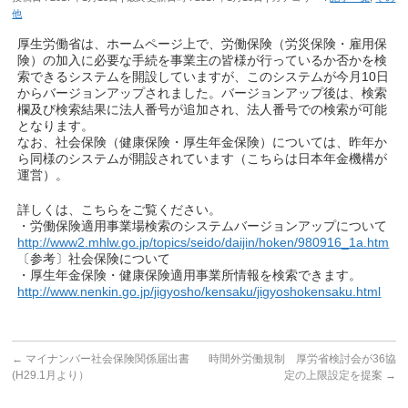
他
厚生労働省は、ホームページ上で、労働保険（労災保険・雇用保
険）の加入に必要な手続を事業主の皆様が行っているか否かを検
索できるシステムを開設していますが、このシステムが今月10日
からバージョンアップされました。バージョンアップ後は、検索
欄及び検索結果に法人番号が追加され、法人番号での検索が可能
となります。
なお、社会保険（健康保険・厚生年金保険）については、昨年か
ら同様のシステムが開設されています（こちらは日本年金機構が
運営）。
詳しくは、こちらをご覧ください。
・労働保険適用事業場検索のシステムバージョンアップについて
http://www2.mhlw.go.jp/topics/seido/daijin/hoken/980916_1a.htm
〔参考〕社会保険について
・厚生年金保険・健康保険適用事業所情報を検索できます。
http://www.nenkin.go.jp/jigyosho/kensaku/jigyoshokensaku.html
←
マイナンバー社会保険関係届出書
時間外労働規制 厚労省検討会が36協
(H29.1月より）
定の上限設定を提案
→