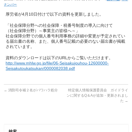
ナンバー
厚労省が4月10日付けで以下の資料を更新しました。
「社会保障分野への社会保障・税番号制度の導入に向けて
（社会保障分野）～事業主の皆様へ～」
社会保障分野での個人番号利用事務の詳細や変更が予定されてい
る届出書の名称、また、個人番号記載の必要のない届出書が掲載
されています。
資料のダウンロードは以下のURLからご覧いただけます。
http://www.mhlw.go.jp/file/06-Seisakujouhou-12600000-
Seisakutoukatsukan/0000082038.pdf
←
消防司令補２名がパワハラ処分
特定個人情報保護委員会 ガイドライ
ンに関するQ＆Aが追加・更新されまし
た
→
検索