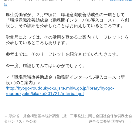
法
厚生労働省が、２月中頃に、職場意識改善助成金の一環として
「職場意識改善助成金（勤務間インターバル導入コース）」を創
設し、その詳細を公表したことはお伝えしているところです。
労働局によっては、その活用を奨めるご案内（リーフレット）を
公表しているところもあります。
参考までに、そのリーフレットを紹介させていただきます。
今一度、確認してみてはいかがでしょう。
＜「職場意識改善助成金（勤務間インターバル導入コース（新
設）)のご案内」＞
/http://hyogo-roudoukyoku.jsite.mhlw.go.jp/library/hyogo-
roudoukyoku/kikaku/2017217interbal.pdf
←
厚労省 賃金構造基本統計調査（賃
工事発注に関し全国社会保険労務士会
金センサス）を公表
連合会に要望(国交省)
→