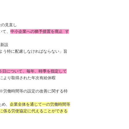
金の見直し
いて、
中小企業への猶予措置を廃止 す
の新設
るよう特に配慮しなければならない」旨
５日について、毎年、時季を指定して
により取得された年次有給休暇
※労働時間等の設定の改善に関する特
ため、
企業全体を通じて一の労働時間等
に係る労使協定に代えることができる