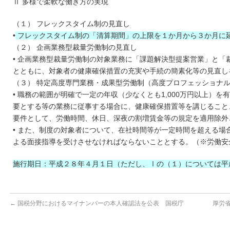
Ⅱ 多様で柔軟な働き方の実現
（１） フレックスタイム制の見直し
•
フレックスタイム制の「清算期間」の上限を１か月から３か月に
（２） 企画業務型裁量労働制の見直し
• 企画業務型裁量労働制の対象業務に「課題解決型提案営業」と「
とともに、対象者の健康確保措置の充実や手続の簡素化等の見直し
（３） 特定高度専門業務・成果型労働制（高度プロフェッショナ
• 職務の範囲が明確で一定の年収（少なくとも1,000万円以上）
要とする等の業務に従事する場合に、健康確保措置等を講じるこ
要件として、労働時間、休日、深夜の割増賃金等の規定を適用除外
• また、制度の対象者について、在社時間等が一定時間を超える場
よる面接指導を受けさせなければならないこととする。（※労働安
施行期日：平成２８年４月１日（ただし、Ⅰの（１）については平
←
国税分野におけるマイナンバーの本人確認法を公表 国税庁
厚労