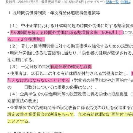
投稿日 : 2015年4月6日
最終更新日時 : 2015年4月6日
カテゴリー :
記事一覧
,
労働法
Ⅰ 長時間労働抑制策・年次有給休暇取得促進策等
（１） 中小企業における月60時間超の時間外労働に対する割増賃
•
月60時間を超える時間外労働に係る割増賃金率（50%以上）
につ
る。（３年後実施）
（２） 著しい長時間労働に対する助言指導を強化するための規定
• 時間外労働に係る助言指導に当たり,「労働者の健康が確保され
を明確にする。
（３） 一定日数の年次
有給休暇の確実な取得
• 使用者は、10日以上の年次有給休暇が付与される労働者に対し、
与えなければならないこととする
（労働者の時季指定や計画的付与
の 日数分については指定の必要はない）。
（４）企業単位での労働時間等の設定改善に係る労使の取組促進（
別措置法の改正）
• 企業単位での労働時間等の設定改善に係る労使の取組を促進する
設定改善企業委員会の決議をもって
、
年次有給休暇の計画的付与等
こととする
。