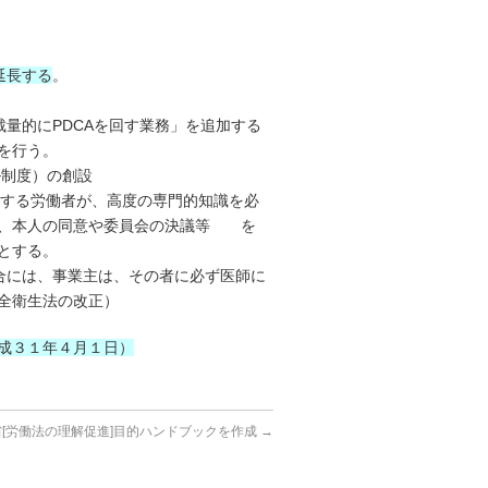
延長する
。
裁量的にPDCAを回す業務」を追加する
を行う。
ル制度）の創設
を有する労働者が、高度の専門的知識を必
と、本人の同意や委員会の決議等 を
とする。
合には、事業主は、その者に必ず医師に
全衛生法の改正）
成３１年４月１日）
省[労働法の理解促進]目的ハンドブックを作成
→