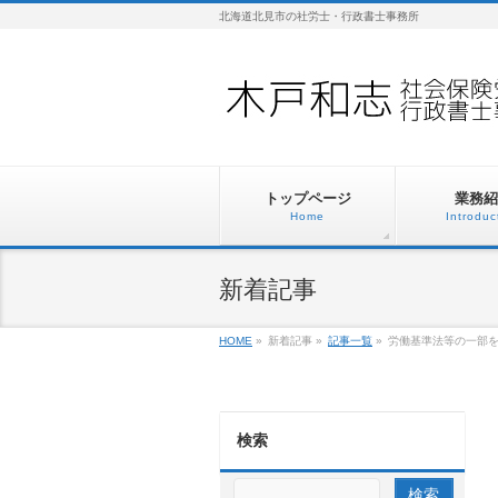
北海道北見市の社労士・行政書士事務所
トップページ
業務紹
Home
Introduc
新着記事
HOME
»
新着記事
»
記事一覧
»
労働基準法等の一部を
検索