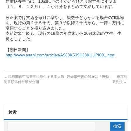
児童扶養手当は、18歳以下の子がいるひとり親世帯に年３回
（４、８、１２月）、４か月分をまとめて支給しています。
改正案では支給を毎月に増やし、複数子どもがいる場合の加算額
を、現行の第２子５千円、第３子以降３千円から、一律１万円に
増額することを盛り込みました。
支給対象年齢も、現行の18歳の年度末から20歳未満の学生、生
徒としました。
【朝日新聞】
http://www.asahi.com/articles/ASJ3K539HJ3KUUPI001.html
←
税務関係申請書等に添付する本人確
妊娠報告後の解雇は「無効」 東京地
認書類添付台紙が公開
裁判決
→
検索