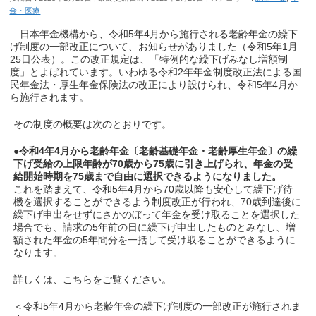
金・医療
日本年金機構から、令和5年4月から施行される老齢年金の繰下
げ制度の一部改正について、お知らせがありました（令和5年1月
25日公表）。この改正規定は、「特例的な繰下げみなし増額制
度」とよばれています。いわゆる令和2年年金制度改正法による国
民年金法・厚生年金保険法の改正により設けられ、令和5年4月か
ら施行されます。
その制度の概要は次のとおりです。
●令和4年4月から老齢年金〔老齢基礎年金・老齢厚生年金〕の繰
下げ受給の上限年齢が70歳から75歳に引き上げられ、年金の受
給開始時期を75歳まで自由に選択できるようになりました。
これを踏まえて、令和5年4月から70歳以降も安心して繰下げ待
機を選択することができるよう制度改正が行われ、70歳到達後に
繰下げ申出をせずにさかのぼって年金を受け取ることを選択した
場合でも、請求の5年前の日に繰下げ申出したものとみなし、増
額された年金の5年間分を一括して受け取ることができるように
なります。
詳しくは、こちらをご覧ください。
＜令和5年4月から老齢年金の繰下げ制度の一部改正が施行されま