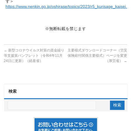
す＞
https://www.nenkin.go.jp/oshirase/topics/2023/r5_kurisage_kaisei.h
※無断転載を禁じます
←
新型コロナウイルス対策の資金繰り
主要様式ダウンロードコーナー（労災
等支援策パンフレット（令和4年11月
保険給付関係主要様式）ページを変更
24日に更新）（経産省）
（厚労省）
→
検索