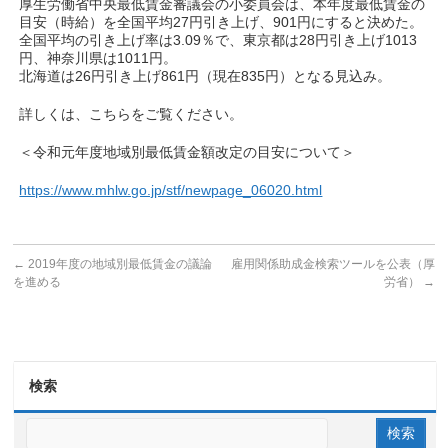
厚生労働省中央最低賃金審議会の小委員会は、本年度最低賃金の
目安（時給）を全国平均27円引き上げ、901円にすると決めた。
全国平均の引き上げ率は3.09％で、東京都は28円引き上げ1013
円、神奈川県は1011円。
北海道は26円引き上げ861円（現在835円）となる見込み。
詳しくは、こちらをご覧ください。
＜令和元年度地域別最低賃金額改定の目安について＞
https://www.mhlw.go.jp/stf/newpage_06020.html
←
2019年度の地域別最低賃金の議論
雇用関係助成金検索ツールを公表（厚
を進める
労省）
→
検索