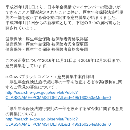
平成29年1月1日より、日本年金機構でマイナンバーの取扱いが
できることと閣議決定されたことに伴い、厚生年金保険法施行規
則の一部を改正する省令案に関する意見募集が始まりました。
平成29年1月1日からの新様式として、下記の３つの届出書も公
開されています。
健康保険・厚生年金保険 被保険者資格取得届
健康保険・厚生年金保険 被保険者氏名変更届
健康保険・厚生年金保険 被保険者資格喪失届
この改正案について2016年11月11日より2016年12月10日まで、
意見募集をしています。
e-Govパブリックコメント：意見募集中案件詳細
「厚生年金保険法施行規則等の一部を改正する省令案(仮称)に関
するご意見の募集について 」
http://search.e-gov.go.jp/servlet/Public?
CLASSNAME=PCMMSTDETAIL&id=495160253&Mode=0
「厚生年金保険法施行規則の一部を改正する省令案に関する意見
の募集について」
http://search.e-gov.go.jp/servlet/Public?
CLASSNAME=PCMMSTDETAIL&id=495160254&Mode=0