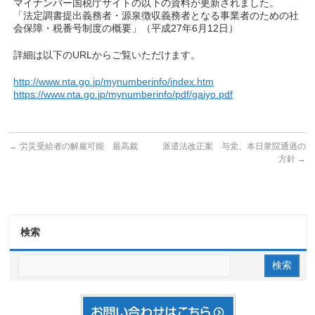
マイナンバー国税庁サイトの以下の資料が更新されました。
「法定調書提出義務者・源泉徴収義務者となる事業者のための社
会保障・税番号制度の概要」（平成27年6月12日）
詳細は以下のURLからご覧いただけます。
http://www.nta.go.jp/mynumberinfo/index.htm
https://www.nta.go.jp/mynumberinfo/pdf/gaiyo.pdf
←
労災受給者の解雇可能 最高裁
派遣法改正案 与党、本日衆院通過の
方針
→
検索