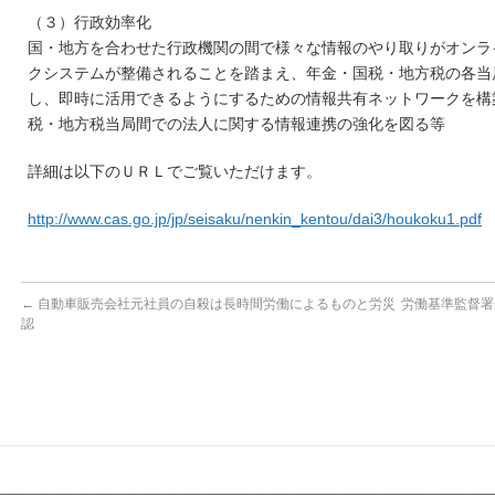
（３）行政効率化
国・地方を合わせた行政機関の間で様々な情報のやり取りがオンラ
クシステムが整備されることを踏まえ、年金・国税・地方税の各当
し、即時に活用できるようにするための情報共有ネットワークを構
税・地方税当局間での法人に関する情報連携の強化を図る等
詳細は以下のＵＲＬでご覧いただけます。
http://www.cas.go.jp/jp/seisaku/nenkin_kentou/dai3/houkoku1.pdf
←
自動車販売会社元社員の自殺は長時間労働によるものと労災
労働基準監督署
認