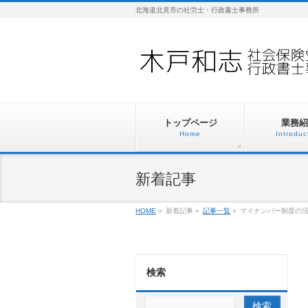
北海道北見市の社労士・行政書士事務所
トップページ
業務紹
Home
Introduc
新着記事
HOME
»
新着記事
»
記事一覧
»
マイナンバー制度の
検索