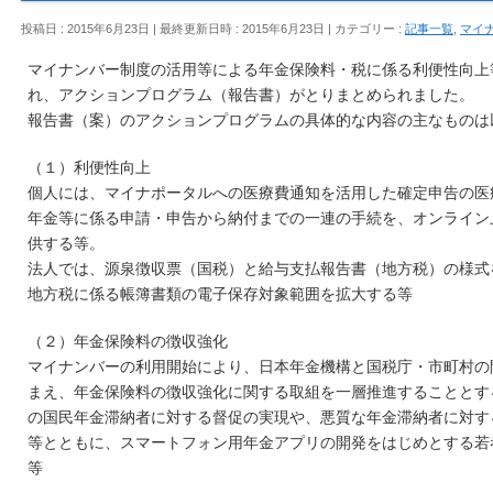
投稿日 : 2015年6月23日
最終更新日時 : 2015年6月23日
カテゴリー :
記事一覧
,
マイ
マイナンバー制度の活用等による年金保険料・税に係る利便性向上
れ、アクションプログラム（報告書）がとりまとめられました。
報告書（案）のアクションプログラムの具体的な内容の主なものは
（１）利便性向上
個人には、マイナポータルへの医療費通知を活用した確定申告の医
年金等に係る申請・申告から納付までの一連の手続を、オンライン
供する等。
法人では、源泉徴収票（国税）と給与支払報告書（地方税）の様式
地方税に係る帳簿書類の電子保存対象範囲を拡大する等
（２）年金保険料の徴収強化
マイナンバーの利用開始により、日本年金機構と国税庁・市町村の
まえ、年金保険料の徴収強化に関する取組を一層推進することとす
の国民年金滞納者に対する督促の実現や、悪質な年金滞納者に対す
等とともに、スマートフォン用年金アプリの開発をはじめとする若
等