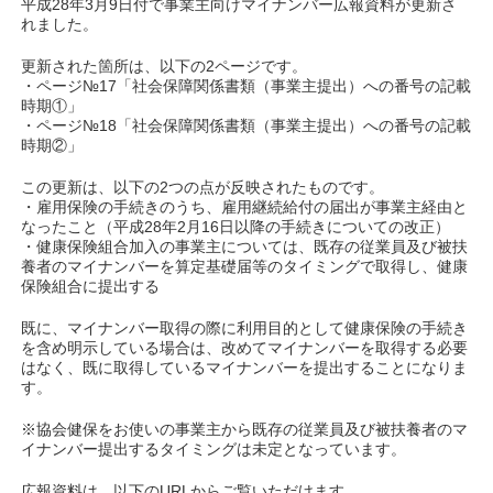
平成28年3月9日付で事業主向けマイナンバー広報資料が更新さ
れました。
更新された箇所は、以下の2ページです。
・ページ№17「社会保障関係書類（事業主提出）への番号の記載
時期①」
・ページ№18「社会保障関係書類（事業主提出）への番号の記載
時期②」
この更新は、以下の2つの点が反映されたものです。
・雇用保険の手続きのうち、雇用継続給付の届出が事業主経由と
なったこと（平成28年2月16日以降の手続きについての改正）
・健康保険組合加入の事業主については、既存の従業員及び被扶
養者のマイナンバーを算定基礎届等のタイミングで取得し、健康
保険組合に提出する
既に、マイナンバー取得の際に利用目的として健康保険の手続き
を含め明示している場合は、改めてマイナンバーを取得する必要
はなく、既に取得しているマイナンバーを提出することになりま
す。
※協会健保をお使いの事業主から既存の従業員及び被扶養者のマ
イナンバー提出するタイミングは未定となっています。
広報資料は、以下のURLからご覧いただけます。