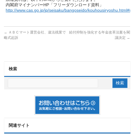
内閣府マイナンバーHP「フリーダウンロード資料」
http://www.cas.go.jp/jp/seisaku/bangoseido/kouhousiryoshu.html#m
←
ＡＢＣマート運営会社、違法残業で
給付抑制を強化する年金改革法案を閣
略式起訴
議決定
→
検索
関連サイト