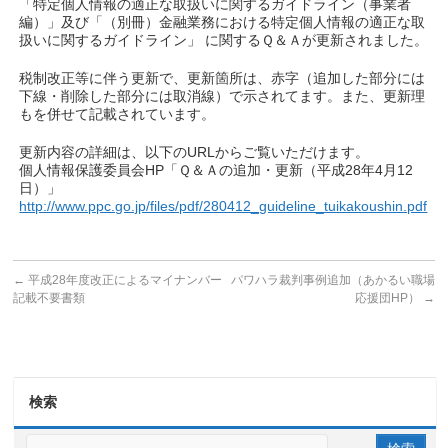
「特定個人情報の適正な取扱いに関するガイドライン（事業者
編）」及び「（別冊）金融業務における特定個人情報の適正な取
扱いに関するガイドライン」 に関するＱ＆Ａが更新されました。
税制改正等に伴う更新で、更新箇所は、赤字（追加した部分には
下線・削除した部分には取消線）で示されてます。また、更新理
もを併せて記載されています。
更新内容の詳細は、以下のURLからご覧いただけます。
個人情報保護委員会HP「Ｑ＆Ａの追加・更新（平成28年4月12
日）」
http://www.ppc.go.jp/files/pdf/280412_guideline_tuikakoushin.pdf
←
平成28年度改正によるマイナンバー
パワハラ裁判事例追加（あかるい職場
記載不要書類
応援団HP）
→
検索